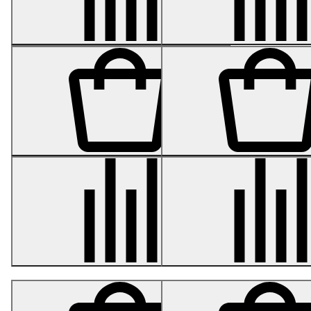
от 4 813
от 5 221
Кашпо- серия Gloss -
Кашпо- серия Gloss -
Низкий узкий
Низкая широкая чаша -
прямоугольник - Белый
Белый глянцевый лак 30
глянцевый лак 22 см
см
от 6 750
от 9 810