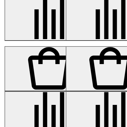
Кашпо- серия Gloss -
Кашпо- серия Gloss -
Высокий цилиндр - Белый
Высокая трапеция -
глянцевый лак 60 см
Белый глянцевый лак 67
см
от 16 065
от 16 313
Кашпо- серия Gloss -
Кашпо- серия Gloss -
Высокий конус - Белый
Высокий куб - Белый
глянцевый лак 75 см
глянцевый лак 75 см
от 18 342
от 21 781