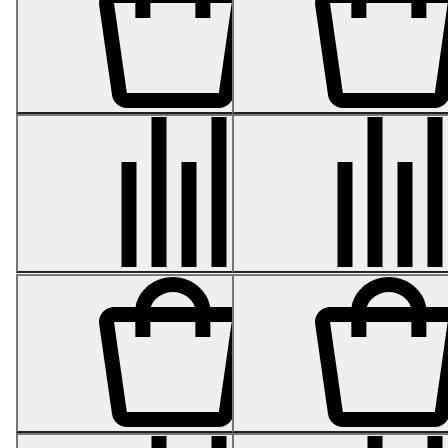
Кашпо- серия Gloss -
Кашпо- серия Gloss -
Цилиндр - Белый
Округлый конус - Белый
глянцевый лак 30 см
глянцевый лак 40 см
от 9 913
от 13 441