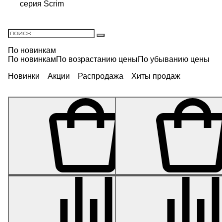
серия Scrim
По новинкам
По новинкам
По возрастанию цены
По убыванию цены
Новинки
Акции
Распродажа
Хиты продаж
Кашпо- серия Gloss - Куб -
Кашпо- серия Gloss -
Белый глянцевый лак 20
Высокий конус - Белый
см
глянцевый лак 47 см