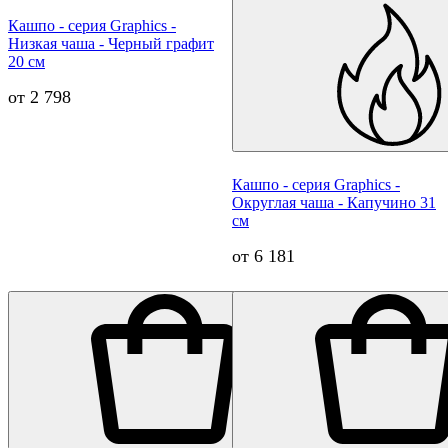
Кашпо - серия Graphics -
Низкая чаша - Черный графит
20 см
от 2 798
Кашпо - серия Graphics -
Округлая чаша - Капучино 31
см
от 6 181